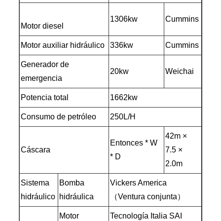
1306kw
Cummins
Motor diesel
Motor auxiliar hidráulico
336kw
Cummins
Generador de
20kw
Weichai
emergencia
Potencia total
1662kw
Consumo de petróleo
250L/H
42m ×
Entonces * W
Cáscara
7.5 ×
* D
2.0m
Sistema
Bomba
Vickers America
hidráulico
hidráulica
（Ventura conjunta）
Motor
Tecnología Italia SAI