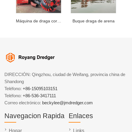
Máquina de draga cortadora de arena de río
Buque draga de arena
DIRECCIÓN: Qingzhou, ciudad de Weifang, provincia china de
Shandong
Teléfono:
+86-15095103151
Teléfono:
+86-536-3417111
Correo electrónico:
beckylee@jmdredger.com
Navegacion Rapida
Enlaces
Hogar
Links