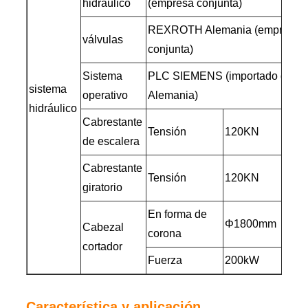
hidráulico
(empresa conjunta)
REXROTH Alemania (empresa
válvulas
conjunta)
Sistema
PLC SIEMENS (importado de
sistema
operativo
Alemania)
hidráulico
Cabrestante
Tensión
120KN
de escalera
Cabrestante
Tensión
120KN
giratorio
En forma de
Φ1800mm
Cabezal
corona
cortador
Fuerza
200kW
Característica y aplicación