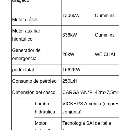
dragado
1306kW
Cummins
Motor diésel
Motor auxiliar
336kW
Cummins
hidráulico
Generador de
20kW
WEICHAI
emergencia
poder total
1662KW
Consumo de petróleo
250L/H
Dimensión del casco
CARGA*AN*P
42m×7,5m×2,0m
bomba
VICKERS América (empresa
hidráulica
conjunta)
Motor
Tecnología SAI de Italia