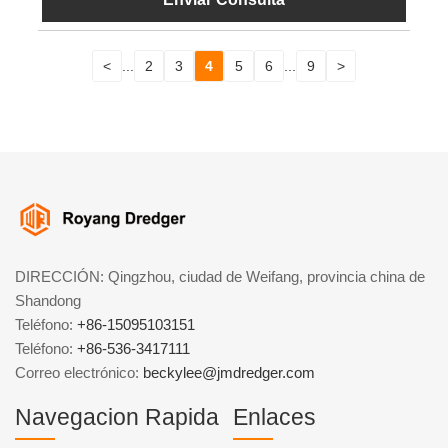
<
...
2
3
4
5
6
...
9
>
DIRECCIÓN: Qingzhou, ciudad de Weifang, provincia china de
Shandong
Teléfono:
+86-15095103151
Teléfono:
+86-536-3417111
Correo electrónico:
beckylee@jmdredger.com
Navegacion Rapida
Enlaces