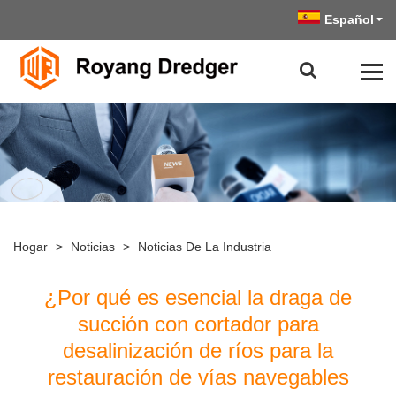
Español
Hogar
>
Noticias
>
Noticias De La Industria
¿Por qué es esencial la draga de
succión con cortador para
desalinización de ríos para la
restauración de vías navegables